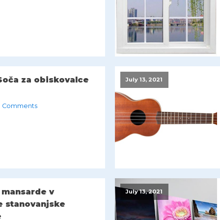
Soča za obiskovalce
July 13, 2021
 Comments
 mansarde v
July 13, 2021
 stanovanjske
e