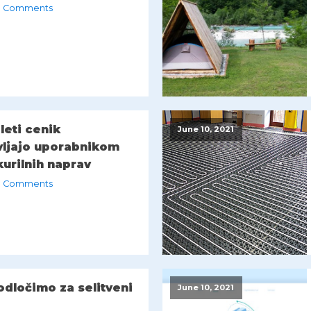
 Comments
leti cenik
June 10, 2021
vljajo uporabnikom
kurilnih naprav
 Comments
odločimo za selitveni
June 10, 2021