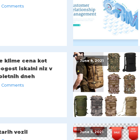
 Comments
e klime cena kot
June 8, 2021
pogost iskalni niz v
oletnih dneh
 Comments
arih vozil
June 5, 2021