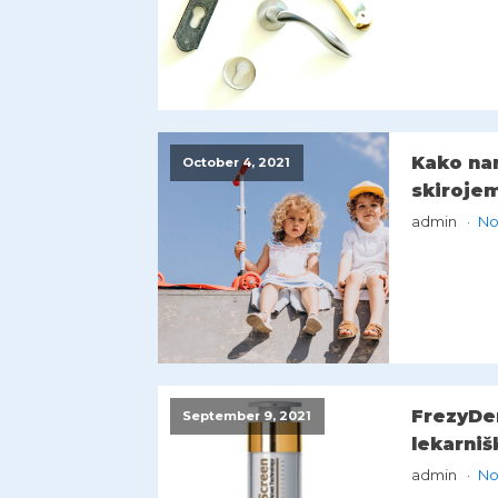
Kako nar
October 4, 2021
skirojem
admin
No
FrezyDerm
September 9, 2021
‌lekarnišk
admin
No