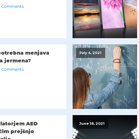
 Comments
 potrebna menjava
July 4, 2021
a jermena?
 Comments
ilatorjem AED
June 18, 2021
čim prejšnjo