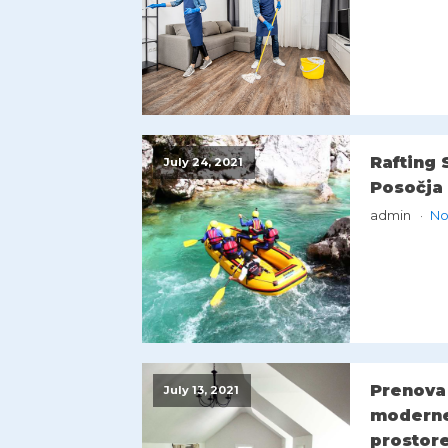
Rafting 
July 24, 2021
Posočja
admin
No
Prenova
July 13, 2021
moderne
prostor