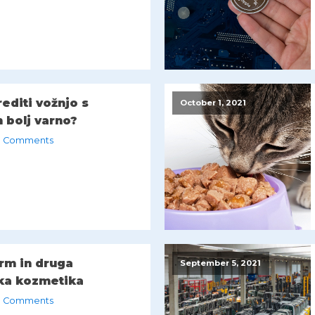
editi vožnjo s
October 1, 2021
 bolj varno?
 Comments
‌ ‌in‌ ‌druga‌
September 5, 2021
a‌ ‌kozmetika‌ ‌
 Comments