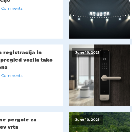
acijo
 Comments
a registracija in
June 10, 2021
 pregled vozila tako
na
 Comments
ne pergole za
June 10, 2021
ev vrta