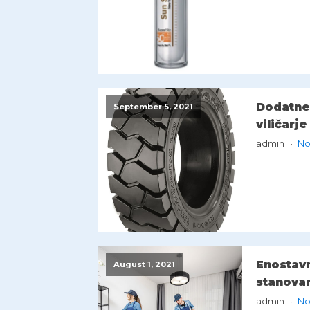
Dodatne 
September 5, 2021
viličarje
admin
No
Enostav
August 1, 2021
stanovan
admin
No