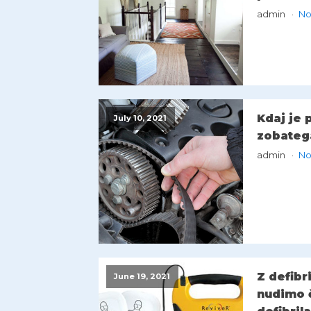
admin
No
Kdaj je
July 10, 2021
zobateg
admin
No
Z defibr
June 19, 2021
nudimo 