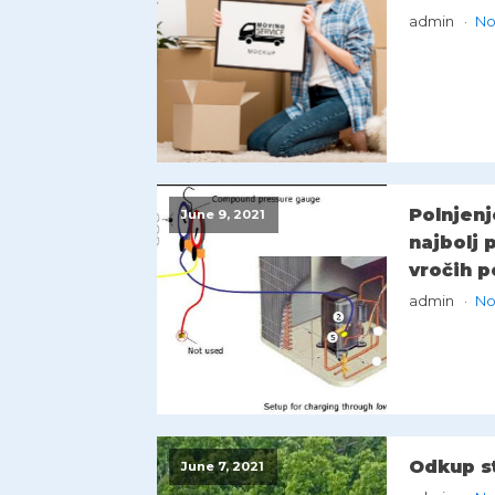
admin
No
Polnjenj
June 9, 2021
najbolj 
vročih p
admin
No
Odkup st
June 7, 2021