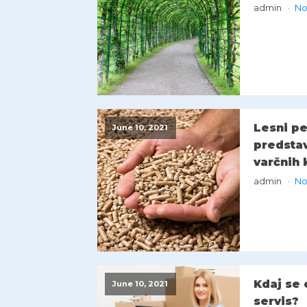
admin
No
Lesni pe
June 10, 2021
predsta
varčnih 
admin
No
Kdaj se 
June 10, 2021
servis?