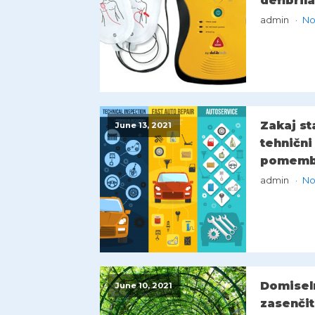
defibril
admin
No
Zakaj st
June 13, 2021
tehnični
pomemb
admin
No
Domisel
June 10, 2021
zasenčit